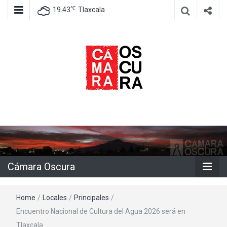
℃
19.43
Tlaxcala
Agencia de información e imagen
Cámara
Oscura
Cámara Oscura
Home
/
Locales
/
Principales
/
Encuentro Nacional de Cultura del Agua 2026 será en
Tlaxcala