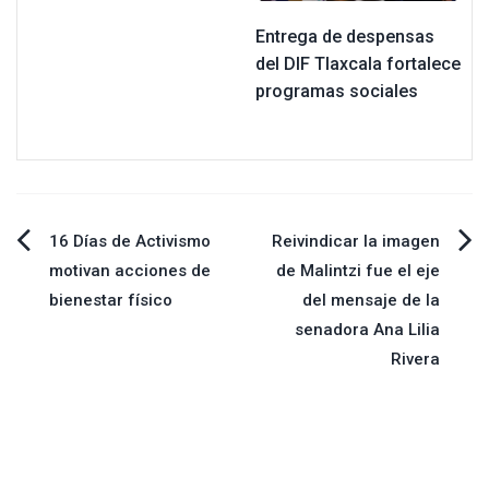
Entrega de despensas
del DIF Tlaxcala fortalece
programas sociales
Navegación
16 Días de Activismo
Reivindicar la imagen
motivan acciones de
de Malintzi fue el eje
de
bienestar físico
del mensaje de la
senadora Ana Lilia
entradas
Rivera