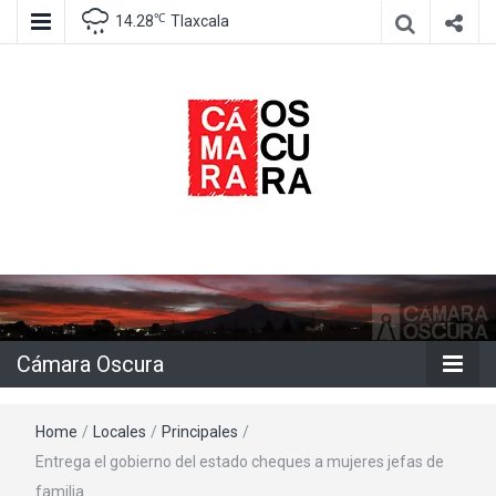
℃
14.28
Tlaxcala
Agencia de información e imagen
Cámara
Oscura
Cámara Oscura
Home
/
Locales
/
Principales
/
Entrega el gobierno del estado cheques a mujeres jefas de
familia