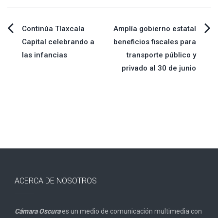
Navegación
Continúa Tlaxcala
Amplía gobierno estatal
Capital celebrando a
beneficios fiscales para
de
las infancias
transporte público y
privado al 30 de junio
entradas
ACERCA DE NOSOTROS
Cámara Oscura
es un medio de comunicación multimedia con