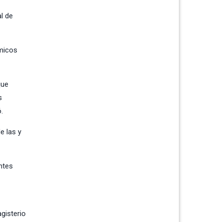
l de
ómicos
que
s
.
e las y
ntes
gisterio