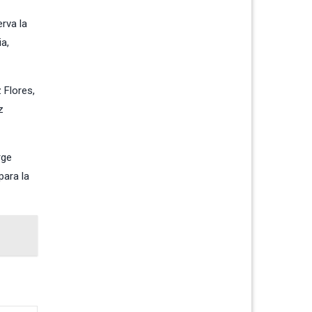
rva la
a,
 Flores,
z
rge
para la