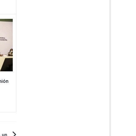
nión
, un