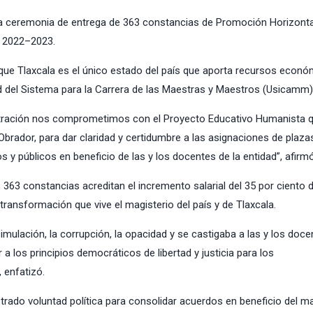
a ceremonia de entrega de 363 constancias de Promoción Horizonta
a 2022–2023.
 que Tlaxcala es el único estado del país que aporta recursos econ
ad del Sistema para la Carrera de las Maestras y Maestros (Usicamm)
stración nos comprometimos con el Proyecto Educativo Humanista 
rador, para dar claridad y certidumbre a las asignaciones de plaza
 y públicos en beneficio de las y los docentes de la entidad”, afirmó
 363 constancias acreditan el incremento salarial del 35 por ciento d
 transformación que vive el magisterio del país y de Tlaxcala.
imulación, la corrupción, la opacidad y se castigaba a las y los doce
 los principios democráticos de libertad y justicia para los
 enfatizó.
rado voluntad política para consolidar acuerdos en beneficio del ma