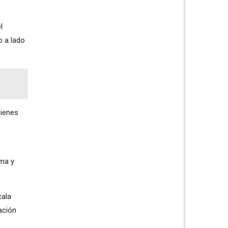
l
o a lado
uienes
ema y
cala
ación