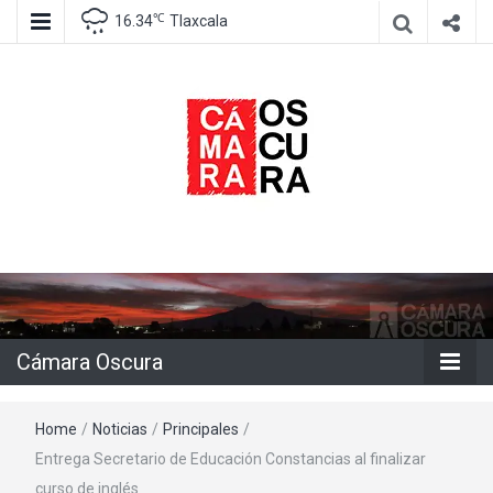
℃
16.34
Tlaxcala
Agencia de información e imagen
Cámara
Oscura
Cámara Oscura
Home
/
Noticias
/
Principales
/
Entrega Secretario de Educación Constancias al finalizar
curso de inglés