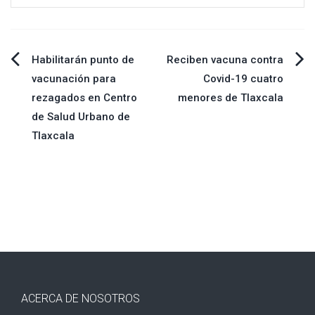
Navegación
Habilitarán punto de
Reciben vacuna contra
vacunación para
Covid-19 cuatro
de
rezagados en Centro
menores de Tlaxcala
de Salud Urbano de
entradas
Tlaxcala
ACERCA DE NOSOTROS