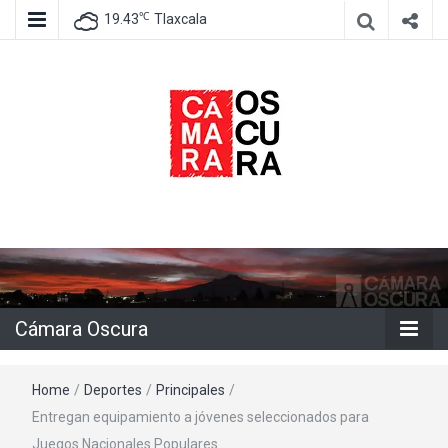
℃
19.43
Tlaxcala
Agencia de información e imagen
Cámara
Oscura
Cámara Oscura
Home
/
Deportes
/
Principales
/
Entregan equipamiento a jóvenes seleccionados para
Juegos Nacionales Populares