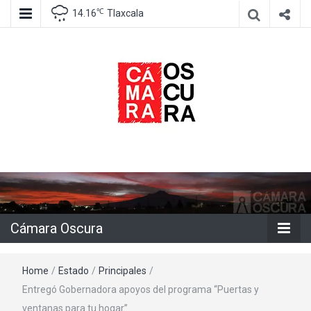
℃
14.16
Tlaxcala
Agencia de información e imagen
Cámara
Oscura
Cámara Oscura
Home
/
Estado
/
Principales
/
Entregó Gobernadora apoyos del programa “Puertas y
ventanas para tu hogar”