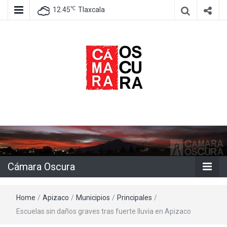
℃
12.45
Tlaxcala
Agencia de información e imagen
Cámara
Oscura
Cámara Oscura
Home
/
Apizaco
/
Municipios
/
Principales
/
Escuelas sin daños graves tras fuerte lluvia en Apizaco