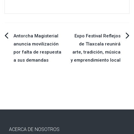
Navegación
Antorcha Magisterial
Expo Festival Reflejos
anuncia movilización
de Tlaxcala reunirá
de
por falta de respuesta
arte, tradición, música
a sus demandas
y emprendimiento local
entradas
ACERCA DE NOSOTROS