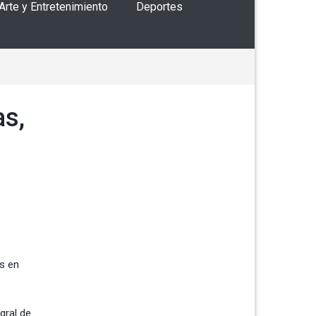
 Arte y Entretenimiento
Deportes
as,
es en
gral de