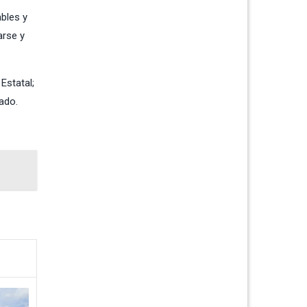
bles y
arse y
Estatal;
ado.