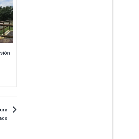
isión
tura
tado