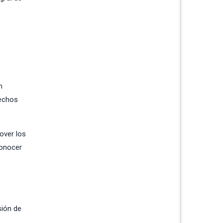
n
rechos
over los
conocer
sión de