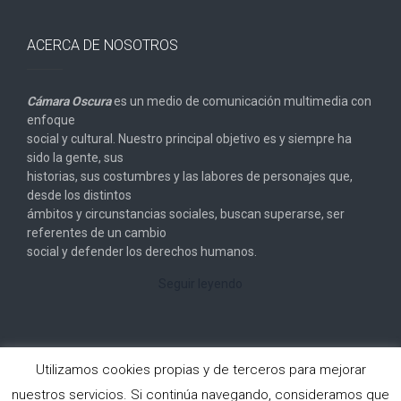
ACERCA DE NOSOTROS
Cámara Oscura
es un medio de comunicación multimedia con
enfoque
social y cultural. Nuestro principal objetivo es y siempre ha
sido la gente, sus
historias, sus costumbres y las labores de personajes que,
desde los distintos
ámbitos y circunstancias sociales, buscan superarse, ser
referentes de un cambio
social y defender los derechos humanos.
Seguir leyendo
Utilizamos cookies propias y de terceros para mejorar
nuestros servicios. Si continúa navegando, consideramos que
Copyright © 2026
Cámara Oscura
. All rights reserved.