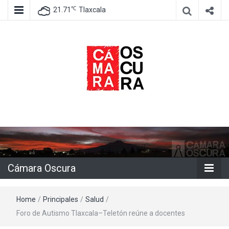
℃
21.71
Tlaxcala
Agencia de información e imagen
Cámara
Oscura
Cámara Oscura
Home
/
Principales
/
Salud
/
Foro de Autismo Tlaxcala–Teletón reúne a docentes