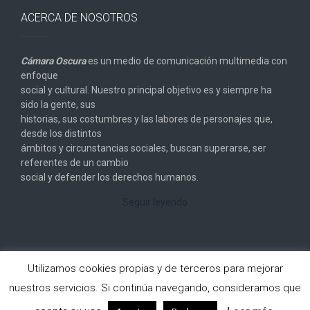
ACERCA DE NOSOTROS
Cámara Oscura
es un medio de comunicación multimedia con
enfoque
social y cultural. Nuestro principal objetivo es y siempre ha
sido la gente, sus
historias, sus costumbres y las labores de personajes que,
desde los distintos
ámbitos y circunstancias sociales, buscan superarse, ser
referentes de un cambio
social y defender los derechos humanos.
Seguir leyendo
Utilizamos cookies propias y de terceros para mejorar
nuestros servicios. Si continúa navegando, consideramos que
Copyright © 2026
Cámara Oscura
. All rights reserved.