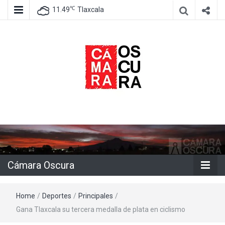
℃
11.49
Tlaxcala
Agencia de información e imagen
Cámara
Oscura
Cámara Oscura
Home
/
Deportes
/
Principales
/
Gana Tlaxcala su tercera medalla de plata en ciclismo