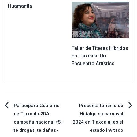
Huamantla
Taller de Títeres Híbridos
en Tlaxcala: Un
Encuentro Artístico
Navegación
Participará Gobierno
Presenta turismo de
de Tlaxcala 2DA
Hidalgo su carnaval
de
campaña nacional «Si
2024 en Tlaxcala; es el
te drogas, te dañas»
estado invitado
entradas