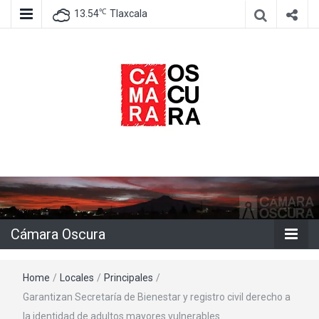
℃
13.54
Tlaxcala
Agencia de información e imagen
Cámara
Oscura
Cámara Oscura
Home
/
Locales
/
Principales
/
Garantizan Secretaría de Bienestar y registro civil derecho a
la identidad de adultos mayores vulnerables