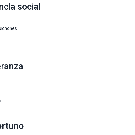
ncia social
colchones.
eranza
o.
ortuno