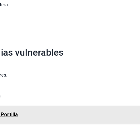
era.
ias vulnerables
res.
s.
Portilla