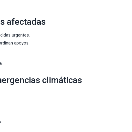
as afectadas
didas urgentes.
oordinan apoyos.
a.
mergencias climáticas
a.