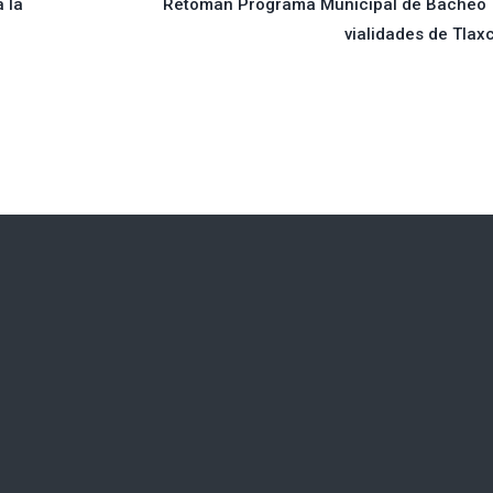
 la
Retoman Programa Municipal de Bacheo
vialidades de Tlax