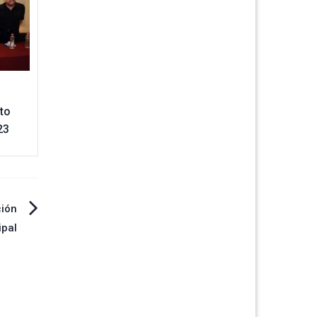
sto
23
ción
ipal