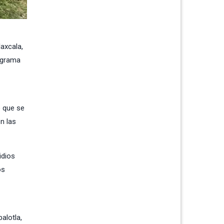
laxcala,
rograma
o que se
n las
idios
os
alotla,