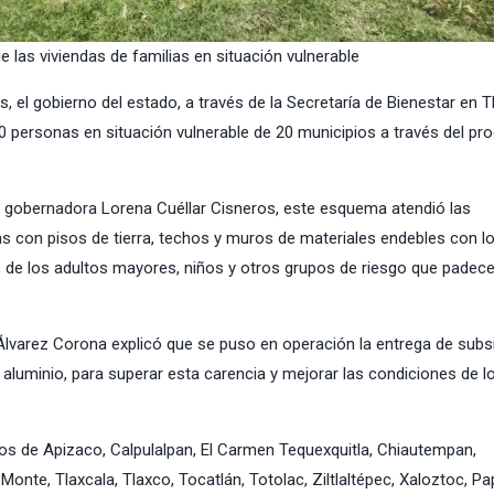
e las viviendas de familias en situación vulnerable
, el gobierno del estado, a través de la Secretaría de Bienestar en T
0 personas en situación vulnerable de 20 municipios a través del p
la gobernadora Lorena Cuéllar Cisneros, este esquema atendió las
s con pisos de tierra, techos y muros de materiales endebles con l
e, de los adultos mayores, niños y otros grupos de riesgo que padece
 Álvarez Corona explicó que se puso en operación la entrega de subs
 aluminio, para superar esta carencia y mejorar las condiciones de l
ios de Apizaco, Calpulalpan, El Carmen Tequexquitla, Chiautempan,
Monte, Tlaxcala, Tlaxco, Tocatlán, Totolac, Ziltlaltépec, Xaloztoc, Pap