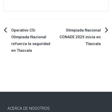
Navegación
Operativo C5i
Olimpiada Nacional
Olimpiada Nacional
CONADE 2025 inicia en
de
refuerza la seguridad
Tlaxcala
en Tlaxcala
entradas
ACERCA DE NOSOTROS