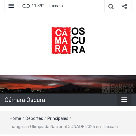
℃
11.39
Tlaxcala
Agencia de información e imagen
Cámara
Oscura
Cámara Oscura
Home
/
Deportes
/
Principales
/
Inauguran Olimpiada Nacional CONADE 2025 en Tlaxcala