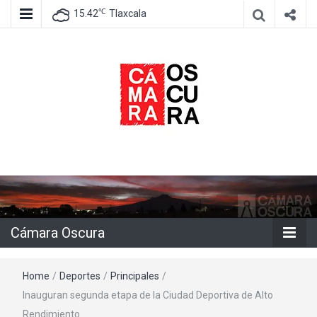
℃
15.42
Tlaxcala
Agencia de información e imagen
Cámara
Oscura
Cámara Oscura
Home
/
Deportes
/
Principales
/
Inauguran segunda etapa de la Ciudad Deportiva de Alto
Rendimiento