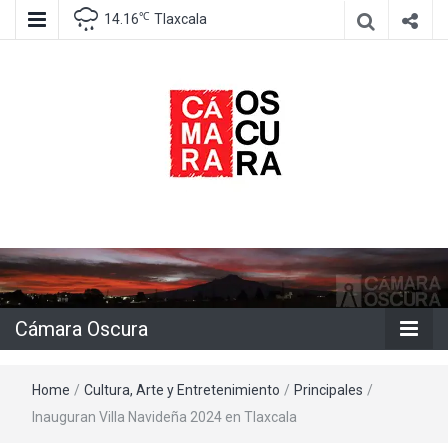
℃
14.16
Tlaxcala
Agencia de información e imagen
Cámara
Oscura
Cámara Oscura
Home
/
Cultura, Arte y Entretenimiento
/
Principales
/
Inauguran Villa Navideña 2024 en Tlaxcala