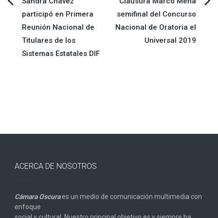
Navegación
Sandra Chávez
Clausura Marco Mena
participó en Primera
semifinal del Concurso
de
Reunión Nacional de
Nacional de Oratoria el
Titulares de los
Universal 2019
entradas
Sistemas Estatales DIF
ACERCA DE NOSOTROS
Cámara Oscura
es un medio de comunicación multimedia con
enfoque
social y cultural. Nuestro principal objetivo es y siempre ha