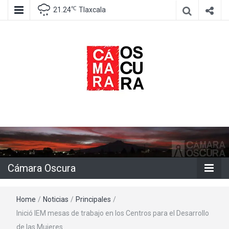
℃
21.24
Tlaxcala
Agencia de información e imagen
Cámara
Oscura
Cámara Oscura
Home
/
Noticias
/
Principales
/
Inició IEM mesas de trabajo en los Centros para el Desarrollo
de las Mujeres