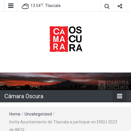
℃
13.54
Tlaxcala
Agencia de información e imagen
Cámara
Oscura
Cámara Oscura
Home
/
Uncategorized
/
Invita Ayuntamiento de Tlaxcala a participar en ENSU 2023
de INEGI