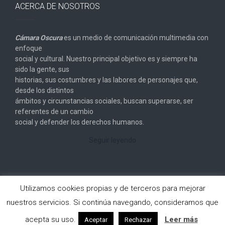
ACERCA DE NOSOTROS
Cámara Oscura
es un medio de comunicación multimedia con
enfoque
social y cultural. Nuestro principal objetivo es y siempre ha
sido la gente, sus
historias, sus costumbres y las labores de personajes que,
desde los distintos
ámbitos y circunstancias sociales, buscan superarse, ser
referentes de un cambio
social y defender los derechos humanos.
Seguir leyendo
Utilizamos cookies propias y de terceros para mejorar
nuestros servicios. Si continúa navegando, consideramos que
Copyright © 2026
Cámara Oscura
. All rights reserved.
acepta su uso.
Leer más
Aceptar
Rechazar
Designed by
FameThemes