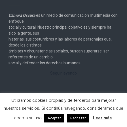
Cámara Oscura
es un medio de comunicación multimedia con
enfoque
social y cultural. Nuestro principal objetivo es y siempre ha
sido la gente, sus
historias, sus costumbres y las labores de personajes que,
desde los distintos
ámbitos y circunstancias sociales, buscan superarse, ser
referentes de un cambio
social y defender los derechos humanos.
Seguir leyendo
Utilizamos cookies propias y de terceros para mejorar
nuestros servicios. Si continúa navegando, consideramos que
Copyright © 2026
Cámara Oscura
. All rights reserved.
acepta su uso.
Leer más
Aceptar
Rechazar
Designed by
FameThemes