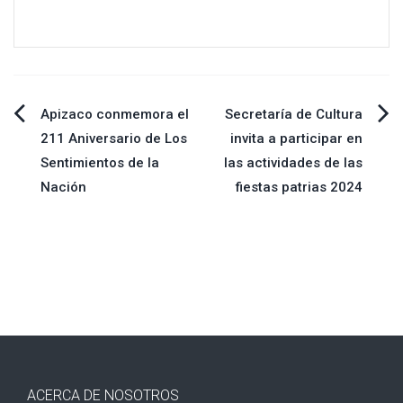
Navegación
Apizaco conmemora el
Secretaría de Cultura
211 Aniversario de Los
invita a participar en
de
Sentimientos de la
las actividades de las
Nación
fiestas patrias 2024
entradas
ACERCA DE NOSOTROS