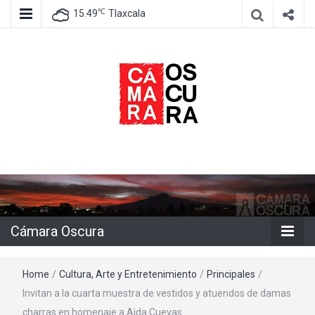
℃
15.49
Tlaxcala
Agencia de información e imagen
Cámara
Oscura
Cámara Oscura
Home
/
Cultura, Arte y Entretenimiento
/
Principales
/
Invitan a la cuarta muestra de vestidos y atuendos de damas
charras en homenaje a Aida Cuevas