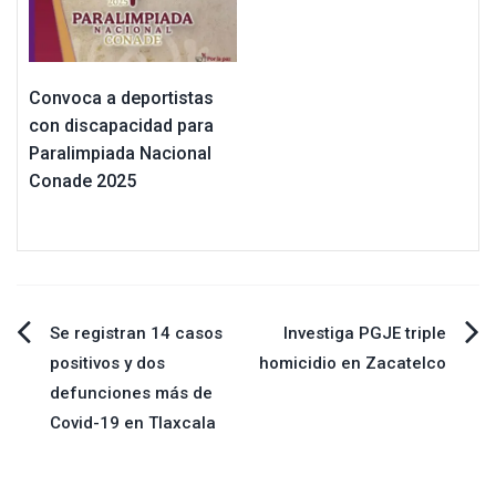
Convoca a deportistas
con discapacidad para
Paralimpiada Nacional
Conade 2025
Navegación
Se registran 14 casos
Investiga PGJE triple
positivos y dos
homicidio en Zacatelco
de
defunciones más de
Covid-19 en Tlaxcala
entradas