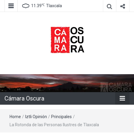
℃
11.39
Tlaxcala
Agencia de información e imagen
Cámara
Oscura
Cámara Oscura
Home
/
Iztli Opinión
/
Principales
/
La Rotonda de las Personas Ilustres de Tlaxcala