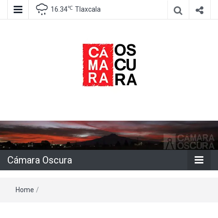
℃
16.34
Tlaxcala
Agencia de información e imagen
Cámara
Oscura
Cámara Oscura
Home
/