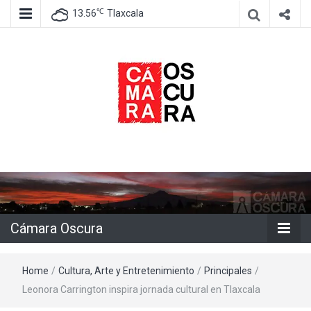
℃
13.56
Tlaxcala
Agencia de información e imagen
Cámara
Oscura
Cámara Oscura
Home
/
Cultura, Arte y Entretenimiento
/
Principales
/
Leonora Carrington inspira jornada cultural en Tlaxcala