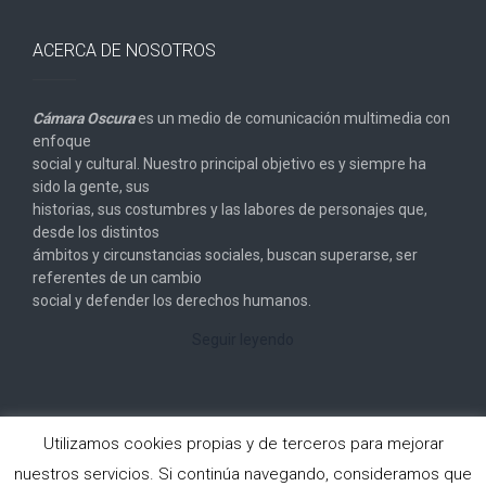
ACERCA DE NOSOTROS
Cámara Oscura
es un medio de comunicación multimedia con
enfoque
social y cultural. Nuestro principal objetivo es y siempre ha
sido la gente, sus
historias, sus costumbres y las labores de personajes que,
desde los distintos
ámbitos y circunstancias sociales, buscan superarse, ser
referentes de un cambio
social y defender los derechos humanos.
Seguir leyendo
Utilizamos cookies propias y de terceros para mejorar
nuestros servicios. Si continúa navegando, consideramos que
Copyright © 2026
Cámara Oscura
. All rights reserved.