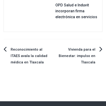
OPD Salud e Induvit
incorporan firma
electrónica en servicios
Navegación
Reconocimiento al
Vivienda para el
ITAES avala la calidad
Bienestar: impulso en
de
médica en Tlaxcala
Tlaxcala
entradas