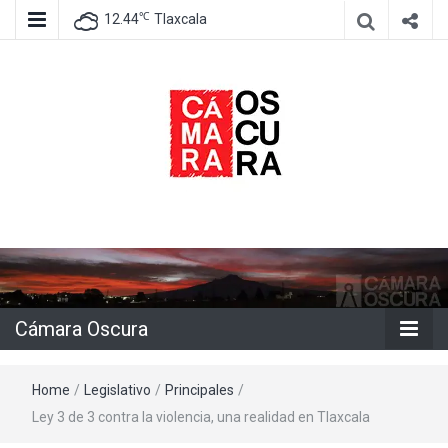
℃
12.44
Tlaxcala
Agencia de información e imagen
Cámara
Oscura
Cámara Oscura
Home
/
Legislativo
/
Principales
/
Ley 3 de 3 contra la violencia, una realidad en Tlaxcala