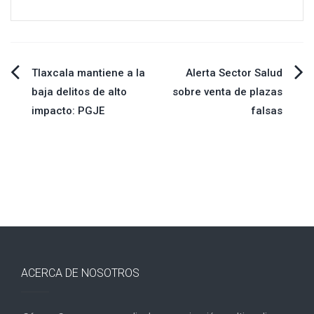
Navegación
Tlaxcala mantiene a la
Alerta Sector Salud
baja delitos de alto
sobre venta de plazas
de
impacto: PGJE
falsas
entradas
ACERCA DE NOSOTROS