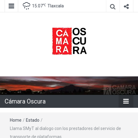
℃
15.07
Tlaxcala
Agencia de información e imagen
Cámara
Oscura
Cámara Oscura
Home
/
Estado
/
Llama SMyT al dialogo con los prestadores del servicio de
transporte de plataformas