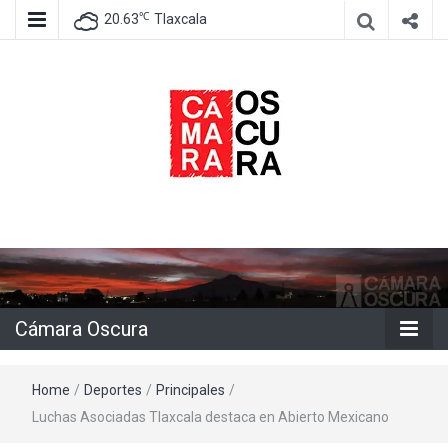
℃
20.63
Tlaxcala
Agencia de información e imagen
Cámara
Oscura
Cámara Oscura
Home
/
Deportes
/
Principales
/
Luchas Asociadas Tlaxcala destaca en Abierto Mexicano