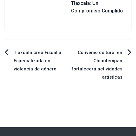
Tlaxcala: Un
Compromiso Cumplido
Navegación
Tlaxcala crea Fiscalía
Convenio cultural en
Especializada en
Chiautempan
de
violencia de género
fortalecerá actividades
artísticas
entradas