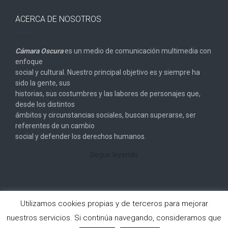
ACERCA DE NOSOTROS
Cámara Oscura
es un medio de comunicación multimedia con
enfoque
social y cultural. Nuestro principal objetivo es y siempre ha
sido la gente, sus
historias, sus costumbres y las labores de personajes que,
desde los distintos
ámbitos y circunstancias sociales, buscan superarse, ser
referentes de un cambio
social y defender los derechos humanos.
Seguir leyendo
Utilizamos cookies propias y de terceros para mejorar
nuestros servicios. Si continúa navegando, consideramos que
Copyright © 2026
Cámara Oscura
. All rights reserved.