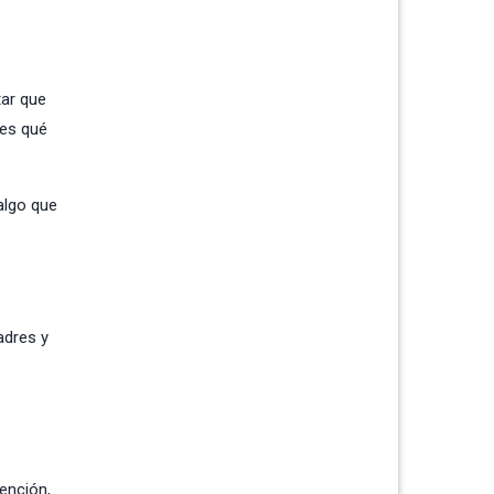
tar que
tes qué
algo que
adres y
ención
,