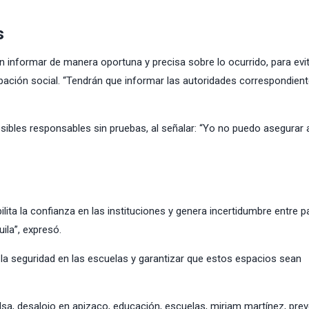
s
n informar de manera oportuna y precisa sobre lo ocurrido, para evi
pación social. “Tendrán que informar las autoridades correspondien
ibles responsables sin pruebas, al señalar: “Yo no puedo asegurar 
ilita la confianza en las instituciones y genera incertidumbre entre p
ila”, expresó.
la seguridad en las escuelas y garantizar que estos espacios sean
lsa
,
desalojo en apizaco
,
educación
,
escuelas
,
miriam martínez
,
prev