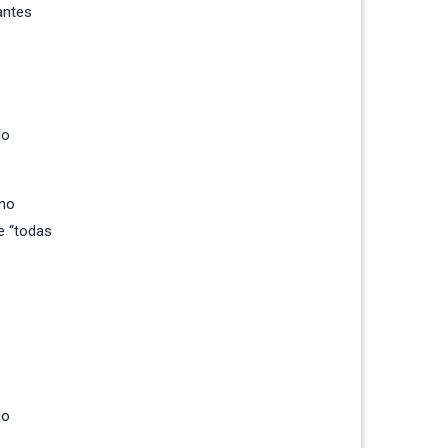
antes
do
 no
e “todas
No