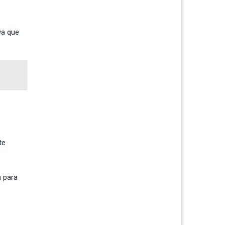
ya que
te
a para