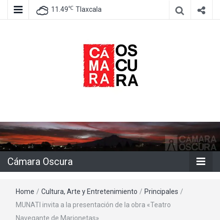
℃
11.49
Tlaxcala
Agencia de información e imagen
Cámara
Oscura
Cámara Oscura
Home
/
Cultura, Arte y Entretenimiento
/
Principales
/
MUNATI invita a la presentación de la obra «Teatro
Navegante de Marionetas»