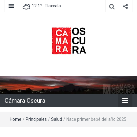
℃
12.1
Tlaxcala
Agencia de información e imagen
Cámara
Oscura
Cámara Oscura
Home
/
Principales
/
Salud
/
Nace primer bebé del año 2025