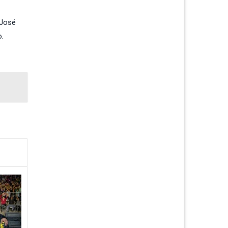
 José
o.