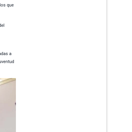
dos que
del
adas a
Juventud