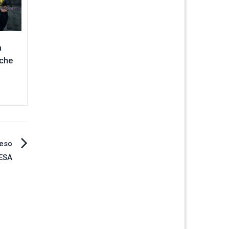
a
oche
reso
ESA