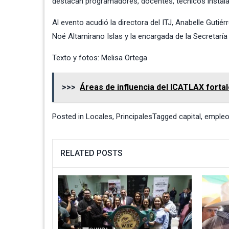
destacan programadores, docentes, técnicos instalad
Al evento acudió la directora del ITJ, Anabelle Gutié
Noé Altamirano Islas y la encargada de la Secretaría 
Texto y fotos: Melisa Ortega
>>>
Áreas de influencia del ICATLAX fortal
Posted in
Locales
,
Principales
Tagged
capital
,
emple
RELATED POSTS