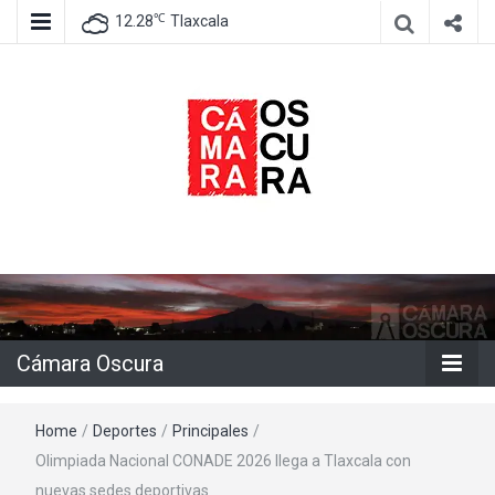
℃
12.28
Tlaxcala
Agencia de información e imagen
Cámara
Oscura
Cámara Oscura
Home
/
Deportes
/
Principales
/
Olimpiada Nacional CONADE 2026 llega a Tlaxcala con
nuevas sedes deportivas