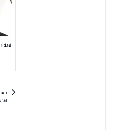
oridad
ión
ural