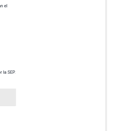
n el
 la SEP.