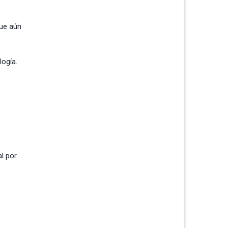
que aún
logía.
l por