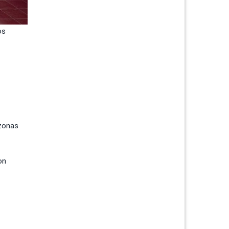
os
 zonas
on