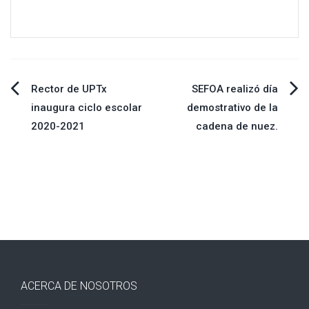
Navegación
Rector de UPTx
SEFOA realizó día
inaugura ciclo escolar
demostrativo de la
de
2020-2021
cadena de nuez.
entradas
ACERCA DE NOSOTROS