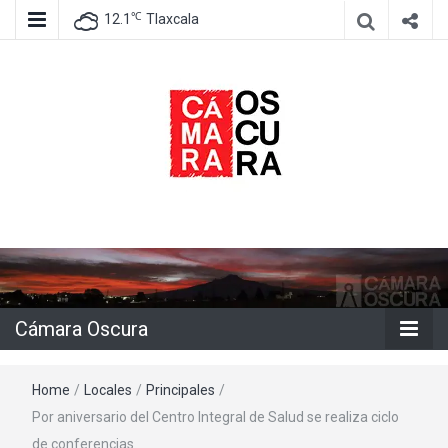
℃
12.1
Tlaxcala
Agencia de información e imagen
Cámara
Oscura
Cámara Oscura
Home
/
Locales
/
Principales
/
Por aniversario del Centro Integral de Salud se realiza ciclo
de conferencias