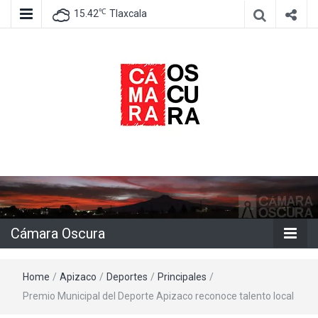
℃
15.42
Tlaxcala
Agencia de información e imagen
Cámara
Oscura
Cámara Oscura
Home
/
Apizaco
/
Deportes
/
Principales
/
Premio Municipal del Deporte Apizaco reconoce talento local