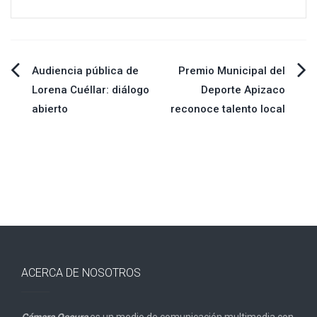
Navegación
Audiencia pública de
Premio Municipal del
Lorena Cuéllar: diálogo
Deporte Apizaco
de
abierto
reconoce talento local
entradas
ACERCA DE NOSOTROS
Cámara Oscura
es un medio de comunicación multimedia con