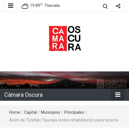
℃
19.89
Tlaxcala
Agencia de información e imagen
Cámara
Oscura
Cámara Oscura
Home
/
Capital
/
Municipios
/
Principales
/
Avión de Tizatlán Tlaxcala recibe rehabilitación para turismo