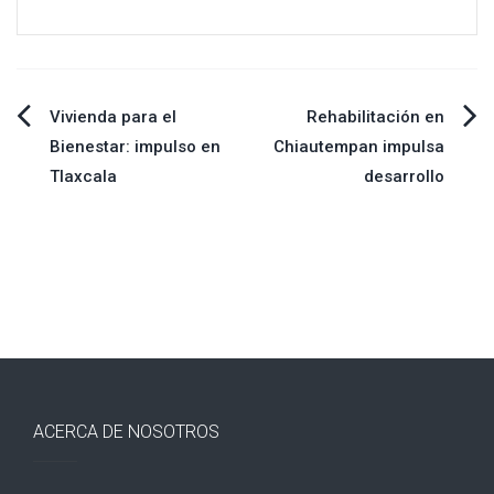
Navegación
Vivienda para el
Rehabilitación en
Bienestar: impulso en
Chiautempan impulsa
de
Tlaxcala
desarrollo
entradas
ACERCA DE NOSOTROS