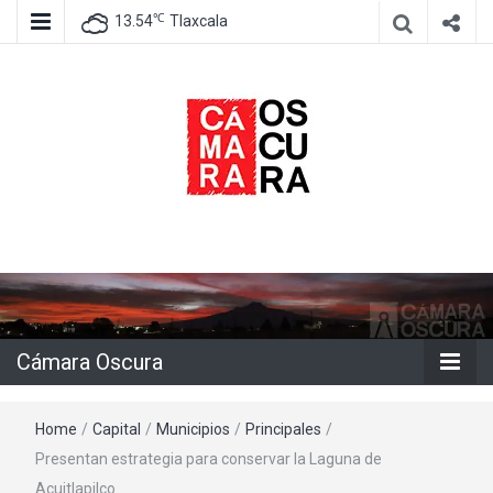
℃
13.54
Tlaxcala
Agencia de información e imagen
Cámara
Oscura
Cámara Oscura
Home
/
Capital
/
Municipios
/
Principales
/
Presentan estrategia para conservar la Laguna de
Acuitlapilco