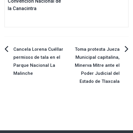
Convención Nacional de
la Canacintra
Navegación
Cancela Lorena Cuéllar
Toma protesta Jueza
permisos de tala en el
Municipal capitalina,
de
Parque Nacional La
Minerva Mitre ante el
Malinche
Poder Judicial del
entradas
Estado de Tlaxcala