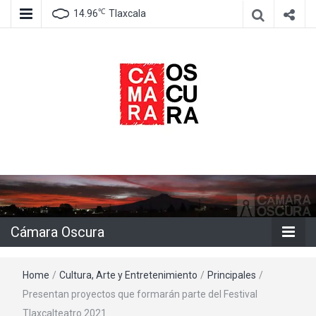
℃
14.96
Tlaxcala
Agencia de información e imagen
Cámara
Oscura
Cámara Oscura
Home
/
Cultura, Arte y Entretenimiento
/
Principales
/
Presentan proyectos que formarán parte del Festival
Tlaxcalteatro 2021