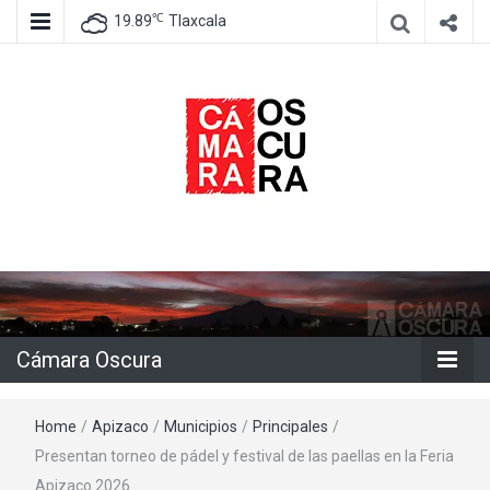
℃
19.89
Tlaxcala
Agencia de información e imagen
Cámara
Oscura
Cámara Oscura
Home
/
Apizaco
/
Municipios
/
Principales
/
Presentan torneo de pádel y festival de las paellas en la Feria
Apizaco 2026