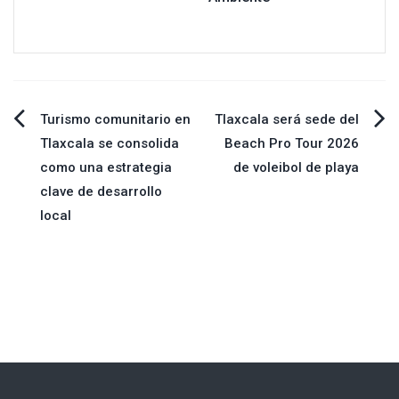
Navegación
Turismo comunitario en
Tlaxcala será sede del
Tlaxcala se consolida
Beach Pro Tour 2026
de
como una estrategia
de voleibol de playa
clave de desarrollo
entradas
local