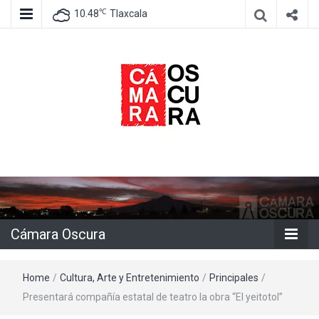
℃
10.48
Tlaxcala
Agencia de información e imagen
Cámara
Oscura
Cámara Oscura
Home
/
Cultura, Arte y Entretenimiento
/
Principales
/
Presentará compañía estatal de teatro la obra “El yeitotol”