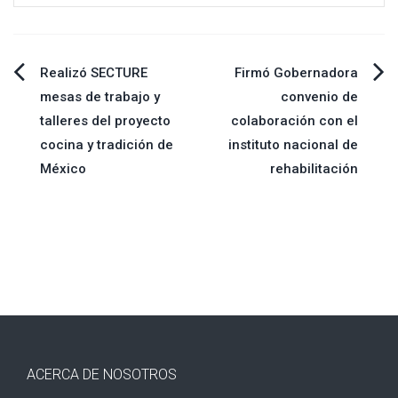
Navegación
Realizó SECTURE
Firmó Gobernadora
mesas de trabajo y
convenio de
de
talleres del proyecto
colaboración con el
cocina y tradición de
instituto nacional de
entradas
México
rehabilitación
ACERCA DE NOSOTROS