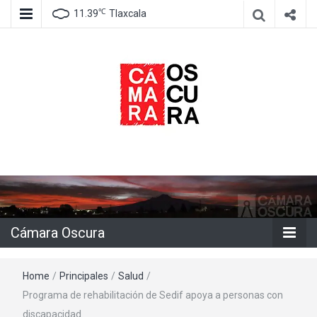
℃
11.39
Tlaxcala
Agencia de información e imagen
Cámara
Oscura
Cámara Oscura
Home
/
Principales
/
Salud
/
Programa de rehabilitación de Sedif apoya a personas con
discapacidad