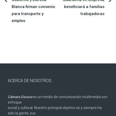
Navegación
Blanca firman convenio
beneficiará a familias
de
para transporte y
trabajadoras
empleo
entradas
ACERCA DE NOSOTROS
Cámara Oscura
es un medio de comunicación multimedia con
enfoque
social y cultural. Nuestro principal objetivo es y siempre ha
sido la gente, sus