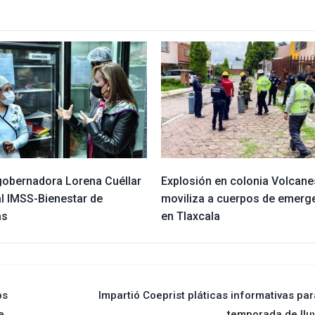
 gobernadora Lorena Cuéllar
Explosión en colonia Volcane
al IMSS-Bienestar de
moviliza a cuerpos de emerg
as
en Tlaxcala
os
Impartió Coeprist pláticas informativas par
e
temporada de llu