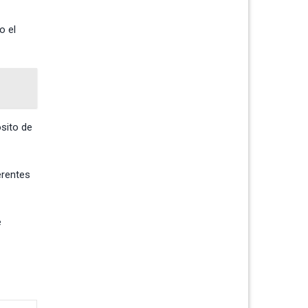
o el
ósito de
erentes
e