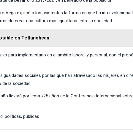
tatal de Desarrollo 2017-2021, en beneficio de la población.
ro Vega explicó a los asistentes la forma en que ha ido evolucionad
itido crear una cultura más igualitaria entre la sociedad.
otable en Tetlanohcan
sivo para implementarlo en el ámbito laboral y personal, con el prop
sigualdades sociales por las que han atravesado las mujeres en dif
 de la sociedad.
 año llevará por lema «25 años de la Conferencia Internacional sobr
ad
,
políticas
,
públicas