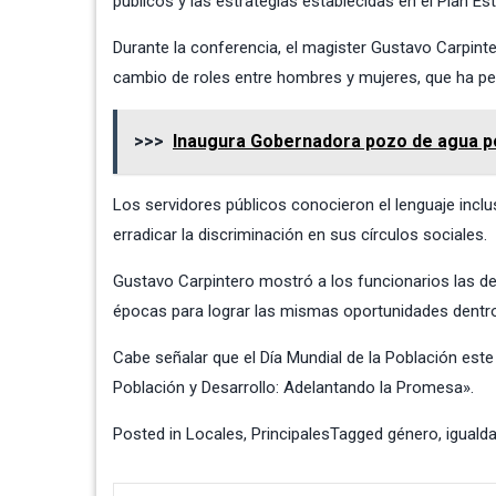
públicos y las estrategias establecidas en el Plan Es
Durante la conferencia, el magister Gustavo Carpinte
cambio de roles entre hombres y mujeres, que ha perm
>>>
Inaugura Gobernadora pozo de agua p
Los servidores públicos conocieron el lenguaje inclu
erradicar la discriminación en sus círculos sociales.
Gustavo Carpintero mostró a los funcionarios las de
épocas para lograr las mismas oportunidades dentro
Cabe señalar que el Día Mundial de la Población este
Población y Desarrollo: Adelantando la Promesa».
Posted in
Locales
,
Principales
Tagged
género
,
iguald