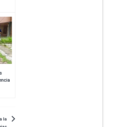
s
encia
a la
vias