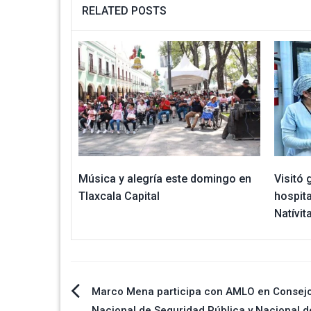
RELATED POSTS
Música y alegría este domingo en
Visitó
Tlaxcala Capital
hospit
Natívit
Navegación
Marco Mena participa con AMLO en Consej
Nacional de Seguridad Pública y Nacional d