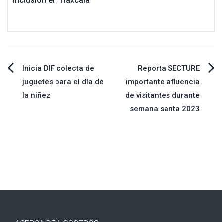
inclusión en Tlaxcala
Navegación
Inicia DIF colecta de
Reporta SECTURE
juguetes para el día de
importante afluencia
de
la niñez
de visitantes durante
semana santa 2023
entradas