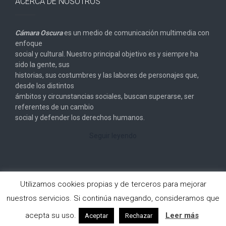
ACERCA DE NOSOTROS
Cámara Oscura
es un medio de comunicación multimedia con
enfoque
social y cultural. Nuestro principal objetivo es y siempre ha
sido la gente, sus
historias, sus costumbres y las labores de personajes que,
desde los distintos
ámbitos y circunstancias sociales, buscan superarse, ser
referentes de un cambio
social y defender los derechos humanos.
Seguir leyendo
Utilizamos cookies propias y de terceros para mejorar
nuestros servicios. Si continúa navegando, consideramos que
Copyright © 2026
Cámara Oscura
. All rights reserved.
acepta su uso.
Leer más
Aceptar
Rechazar
Designed by
FameThemes