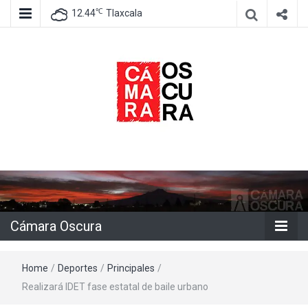
℃
12.44
Tlaxcala
Agencia de información e imagen
Cámara
Oscura
Cámara Oscura
Home
/
Deportes
/
Principales
/
Realizará IDET fase estatal de baile urbano