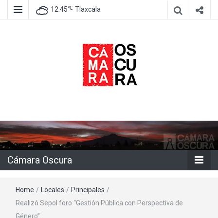
℃
12.45
Tlaxcala
Agencia de información e imagen
Cámara
Oscura
Cámara Oscura
Home
/
Locales
/
Principales
/
Realizó Sepol foro “Gestión Pública con Perspectiva de
Género”