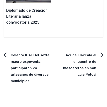
Diplomado de Creación
Literaria lanza
convocatoria 2025
Navegación
Celebró ICATLAX sexta
Acude Tlaxcala al
macro expoventa;
encuentro de
de
participaron 24
mascareros en San
artesanos de diversos
Luis Potosí
entradas
municipios