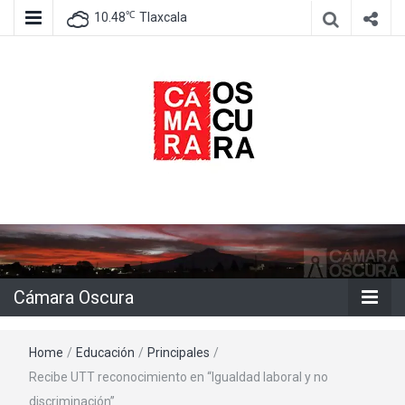
℃
10.48
Tlaxcala
Agencia de información e imagen
Cámara
Oscura
Cámara Oscura
Home
/
Educación
/
Principales
/
Recibe UTT reconocimiento en “Igualdad laboral y no
discriminación”