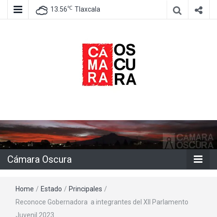
℃
13.56
Tlaxcala
Agencia de información e imagen
Cámara
Oscura
Cámara Oscura
Home
/
Estado
/
Principales
/
Reconoce Gobernadora a integrantes del XII Parlamento
Juvenil 2023