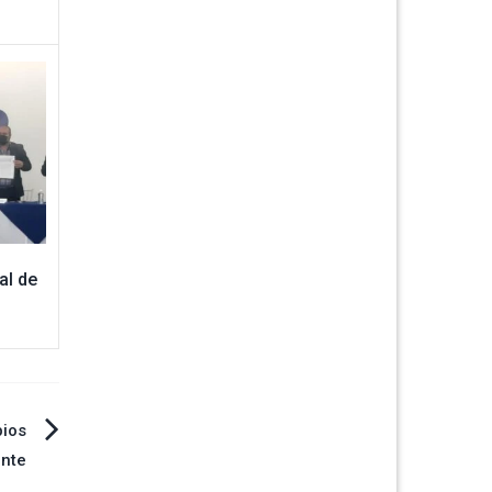
al de
pios
ente