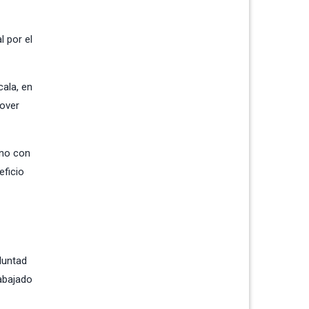
l por el
ala, en
mover
 no con
eficio
luntad
rabajado