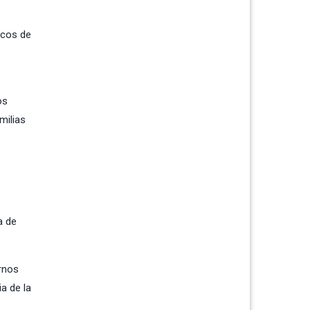
icos de
os
milias
a de
rnos
a de la