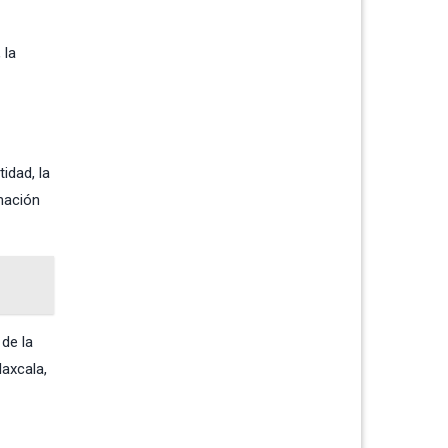
 la
idad, la
rmación
de la
axcala,