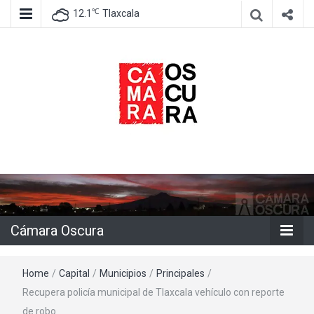
℃
12.1
Tlaxcala
Agencia de información e imagen
Cámara
Oscura
Cámara Oscura
Home
/
Capital
/
Municipios
/
Principales
/
Recupera policía municipal de Tlaxcala vehículo con reporte
de robo