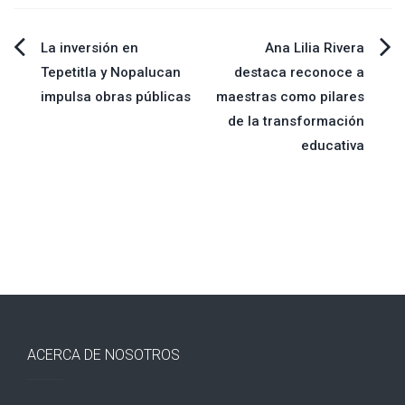
Navegación
La inversión en
Ana Lilia Rivera
Tepetitla y Nopalucan
destaca reconoce a
de
impulsa obras públicas
maestras como pilares
de la transformación
entradas
educativa
ACERCA DE NOSOTROS