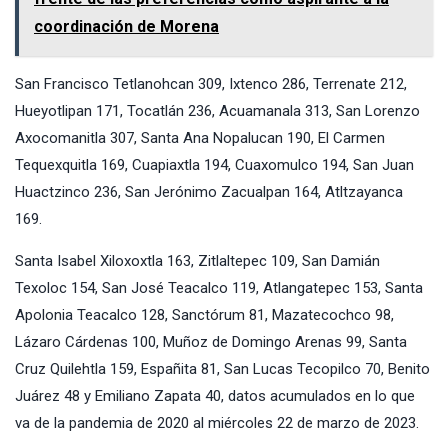
coordinación de Morena
San Francisco Tetlanohcan 309, Ixtenco 286, Terrenate 212,
Hueyotlipan 171, Tocatlán 236, Acuamanala 313, San Lorenzo
Axocomanitla 307, Santa Ana Nopalucan 190, El Carmen
Tequexquitla 169, Cuapiaxtla 194, Cuaxomulco 194, San Juan
Huactzinco 236, San Jerónimo Zacualpan 164, Atltzayanca
169.
Santa Isabel Xiloxoxtla 163, Zitlaltepec 109, San Damián
Texoloc 154, San José Teacalco 119, Atlangatepec 153, Santa
Apolonia Teacalco 128, Sanctórum 81, Mazatecochco 98,
Lázaro Cárdenas 100, Muñoz de Domingo Arenas 99, Santa
Cruz Quilehtla 159, Españita 81, San Lucas Tecopilco 70, Benito
Juárez 48 y Emiliano Zapata 40, datos acumulados en lo que
va de la pandemia de 2020 al miércoles 22 de marzo de 2023.