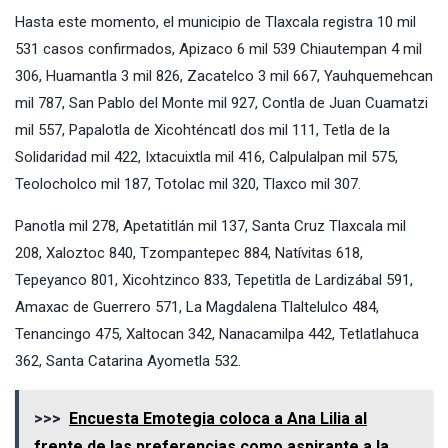
Hasta este momento, el municipio de Tlaxcala registra 10 mil
531 casos confirmados, Apizaco 6 mil 539 Chiautempan 4 mil
306, Huamantla 3 mil 826, Zacatelco 3 mil 667, Yauhquemehcan
mil 787, San Pablo del Monte mil 927, Contla de Juan Cuamatzi
mil 557, Papalotla de Xicohténcatl dos mil 111, Tetla de la
Solidaridad mil 422, Ixtacuixtla mil 416, Calpulalpan mil 575,
Teolocholco mil 187, Totolac mil 320, Tlaxco mil 307.
Panotla mil 278, Apetatitlán mil 137, Santa Cruz Tlaxcala mil
208, Xaloztoc 840, Tzompantepec 884, Natívitas 618,
Tepeyanco 801, Xicohtzinco 833, Tepetitla de Lardizábal 591,
Amaxac de Guerrero 571, La Magdalena Tlaltelulco 484,
Tenancingo 475, Xaltocan 342, Nanacamilpa 442, Tetlatlahuca
362, Santa Catarina Ayometla 532.
>>>
Encuesta Emotegia coloca a Ana Lilia al
frente de las preferencias como aspirante a la