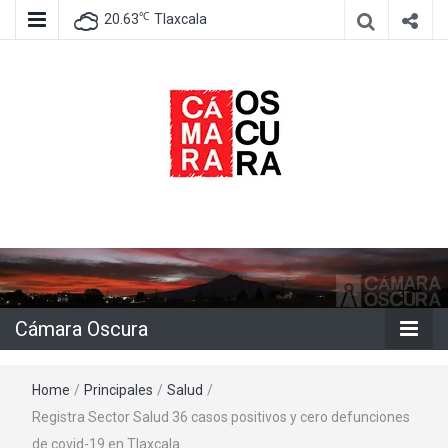
℃
20.63
Tlaxcala
Agencia de información e imagen
Cámara
Oscura
Cámara Oscura
Home
/
Principales
/
Salud
/
Registra Sector Salud 36 casos positivos y cero defunciones
de covid-19 en Tlaxcala