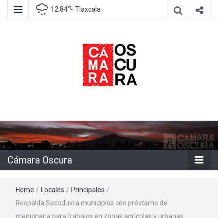
℃
12.84
Tlaxcala
Agencia de información e imagen
Cámara
Oscura
Cámara Oscura
Home
/
Locales
/
Principales
/
Respalda Secoduvi a municipios con préstamo de
maquinaria para trabajos en zonas agrícolas y urbanas