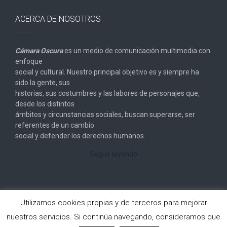
ACERCA DE NOSOTROS
Cámara Oscura
es un medio de comunicación multimedia con
enfoque
social y cultural. Nuestro principal objetivo es y siempre ha
sido la gente, sus
historias, sus costumbres y las labores de personajes que,
desde los distintos
ámbitos y circunstancias sociales, buscan superarse, ser
referentes de un cambio
social y defender los derechos humanos.
Seguir leyendo
Utilizamos cookies propias y de terceros para mejorar
nuestros servicios. Si continúa navegando, consideramos que
Copyright © 2026
Cámara Oscura
. All rights reserved.