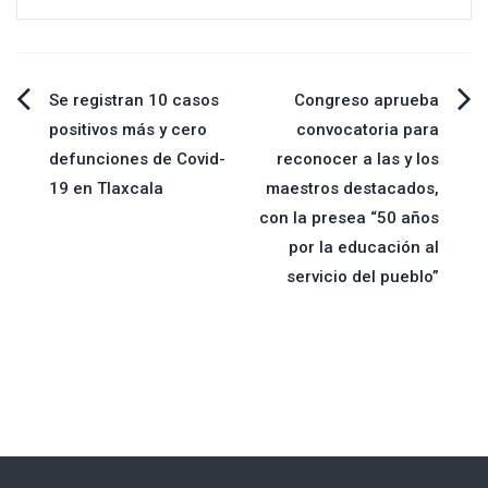
Navegación
Se registran 10 casos
Congreso aprueba
positivos más y cero
convocatoria para
de
defunciones de Covid-
reconocer a las y los
19 en Tlaxcala
maestros destacados,
entradas
con la presea “50 años
por la educación al
servicio del pueblo”