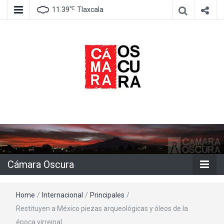
℃
11.39
Tlaxcala
Agencia de información e imagen
Cámara
Oscura
Cámara Oscura
Home
/
Internacional
/
Principales
/
Restituyen a México piezas arqueológicas y óleos de la
época virreinal