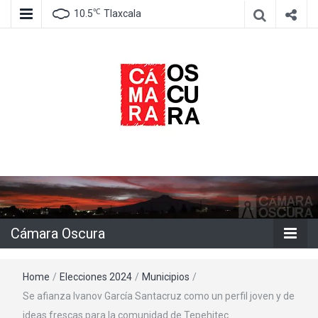
℃
10.5
Tlaxcala
Agencia de información e imagen
Cámara
Oscura
Cámara Oscura
Home
/
Elecciones 2024
/
Municipios
/
Se afianza Ivanov García Santacruz como un perfil joven y de
ideas frescas para la comunidad de Tepehitec