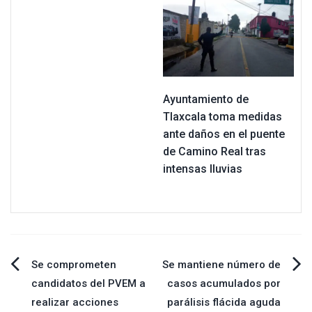
Ayuntamiento de
Tlaxcala toma medidas
ante daños en el puente
de Camino Real tras
intensas lluvias
Navegación
Se comprometen
Se mantiene número de
candidatos del PVEM a
casos acumulados por
de
realizar acciones
parálisis flácida aguda